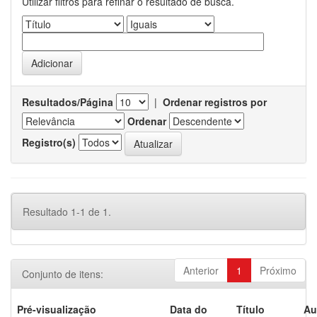
Utilizar filtros para refinar o resultado de busca.
Resultados/Página
|
Ordenar registros por
Ordenar
Registro(s)
Resultado 1-1 de 1.
Anterior
1
Próximo
Conjunto de itens:
Pré-visualização
Data do
Título
Au