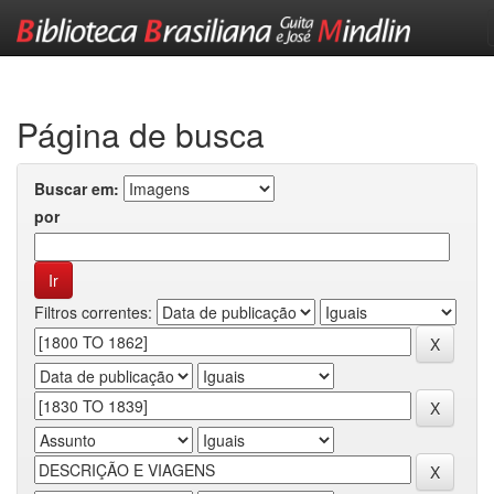
Skip
navigation
Página de busca
Buscar em:
por
Filtros correntes: