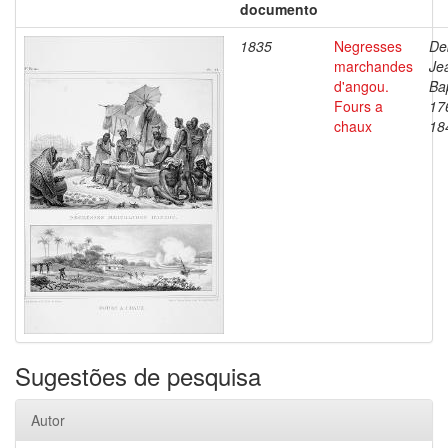
documento
1835
Negresses
De
marchandes
Je
d'angou.
Bap
Fours a
17
chaux
18
Sugestões de pesquisa
Autor