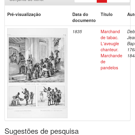
Pré-visualização
Data do
Título
Aut
documento
1835
Marchand
Deb
de tabac.
Jea
L'aveugle
Bapt
chanteur.
176
Marchande
184
de
pandelos
Sugestões de pesquisa