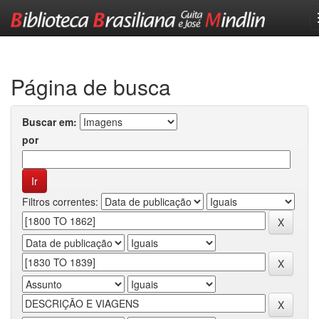
Skip
navigation
Página de busca
Buscar em:
por
Filtros correntes: