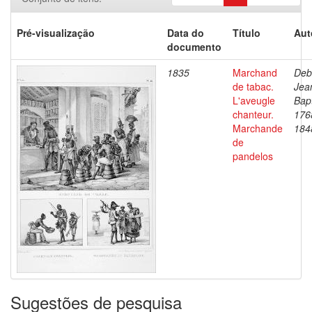
Pré-visualização
Data do
Título
Aut
documento
1835
Marchand
Deb
de tabac.
Jea
L'aveugle
Bapt
chanteur.
176
Marchande
184
de
pandelos
Sugestões de pesquisa