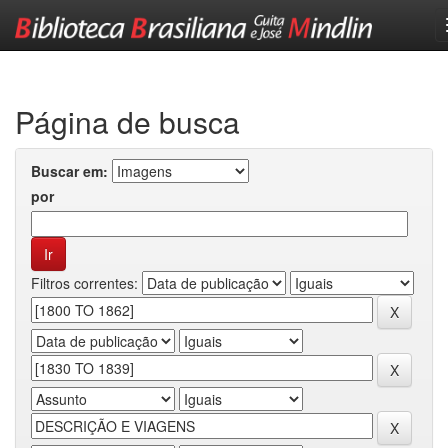
Skip
navigation
Página de busca
Buscar em:
por
Filtros correntes: