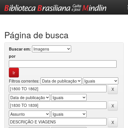
Skip
navigation
Página de busca
Buscar em:
por
Filtros correntes: