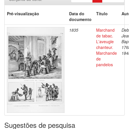
Pré-visualização
Data do
Título
Aut
documento
1835
Marchand
Deb
de tabac.
Jea
L'aveugle
Bapt
chanteur.
176
Marchande
184
de
pandelos
Sugestões de pesquisa