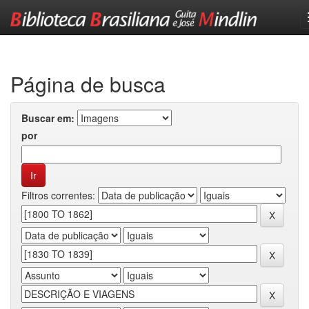
Skip
navigation
Página de busca
Buscar em:
por
Filtros correntes: