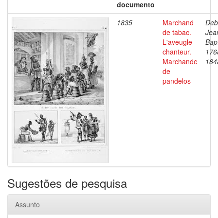
documento
1835
Marchand
Deb
de tabac.
Jea
L'aveugle
Bapt
chanteur.
176
Marchande
184
de
pandelos
Sugestões de pesquisa
Assunto