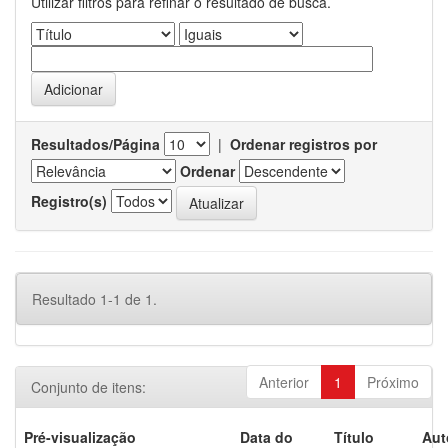
Utilizar filtros para refinar o resultado de busca.
Resultados/Página
|
Ordenar registros por
Ordenar
Registro(s)
Resultado 1-1 de 1.
Anterior
1
Próximo
Conjunto de itens:
Pré-visualização
Data do
Título
Aut