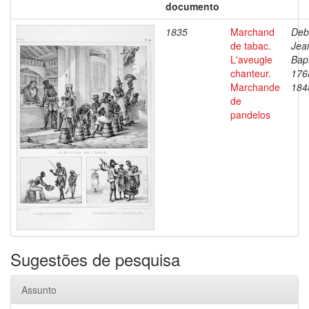
documento
1835
Marchand
Deb
de tabac.
Jea
L'aveugle
Bapt
chanteur.
176
Marchande
184
de
pandelos
Sugestões de pesquisa
Assunto