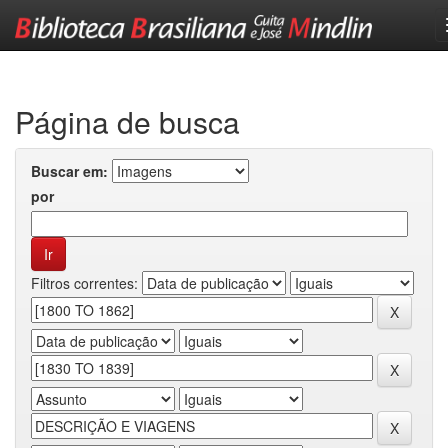
Skip
navigation
Página de busca
Buscar em:
por
Filtros correntes: