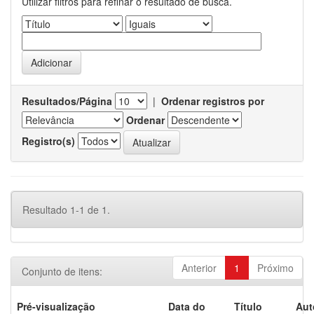
Utilizar filtros para refinar o resultado de busca.
Resultados/Página
|
Ordenar registros por
Ordenar
Registro(s)
Resultado 1-1 de 1.
Anterior
1
Próximo
Conjunto de itens:
Pré-visualização
Data do
Título
Aut