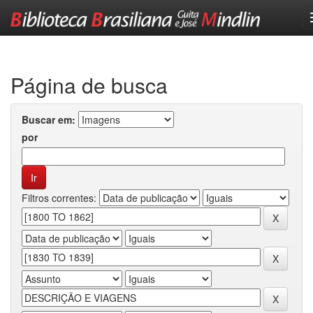
Skip
navigation
Página de busca
Buscar em:
por
Filtros correntes: