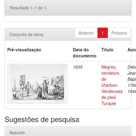
Resultado 1-1 de 1.
Anterior
1
Próximo
Conjunto de itens:
Pré-visualização
Data do
Título
Aut
documento
1835
Nègres,
Debr
vendeurs
Jea
de
Bapt
charbon.
176
Vendeuses
184
de pled
Turquie
Sugestões de pesquisa
Assunto