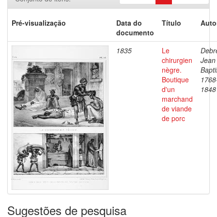
Pré-visualização
Data do
Título
Auto
documento
1835
Le
Debre
chirurgien
Jean
nègre.
Bapti
Boutique
1768
d'un
1848
marchand
de viande
de porc
Sugestões de pesquisa