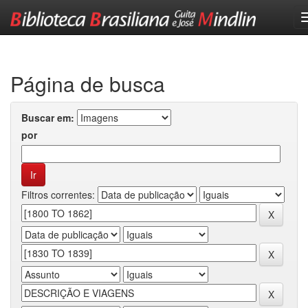
Skip
navigation
Página de busca
Buscar em:
por
Filtros correntes: