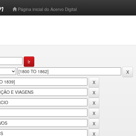
-->
Página inicial do Acervo Digital