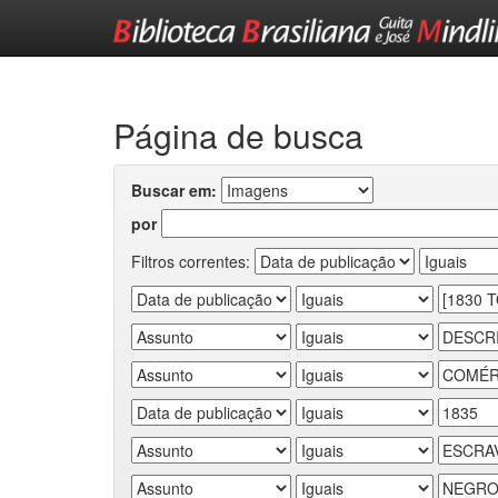
Skip
navigation
Página de busca
Buscar em:
por
Filtros correntes: