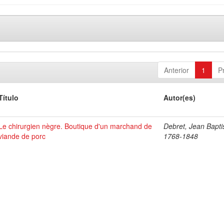
Anterior
1
P
Título
Autor(es)
Le chirurgien nègre. Boutique d'un marchand de
Debret, Jean Bapti
viande de porc
1768-1848