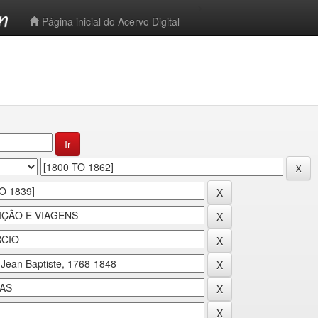
-->
Página inicial do Acervo Digital