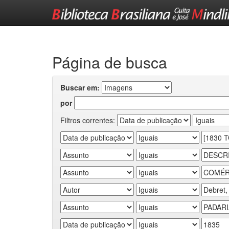
Skip
navigation
Página de busca
Buscar em:
por
Filtros correntes: