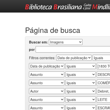
Skip
navigation
Página de busca
Buscar em:
por
Filtros correntes: