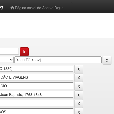
-->
Página inicial do Acervo Digital