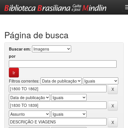
Skip
navigation
Página de busca
Buscar em:
por
Filtros correntes: