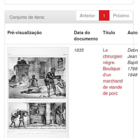
Anterior
1
Próximo
Conjunto de itens:
Pré-visualização
Data do
Título
Auto
documento
1835
Le
Debre
chirurgien
Jean
nègre.
Bapti
Boutique
1768
d'un
1848
marchand
de viande
de porc