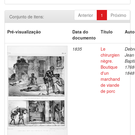
Anterior
1
Próximo
Conjunto de itens:
Pré-visualização
Data do
Título
Auto
documento
1835
Le
Debre
chirurgien
Jean
nègre.
Bapti
Boutique
1768
d'un
1848
marchand
de viande
de porc