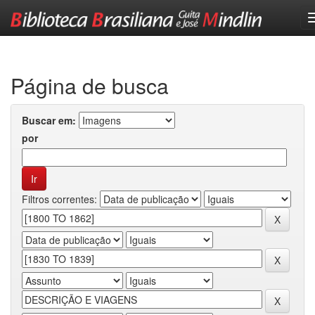
Skip
navigation
Página de busca
Buscar em:
por
Filtros correntes: