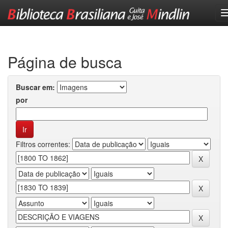
Skip
navigation
Página de busca
Buscar em:
por
Filtros correntes: