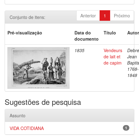
Anterior
1
Próximo
Conjunto de itens:
Pré-visualização
Data do
Título
Autor
documento
1835
Vendeurs
Debre
de lait et
Jean
de capim
Baptis
1768-
1848
Sugestões de pesquisa
Assunto
VIDA COTIDIANA
1