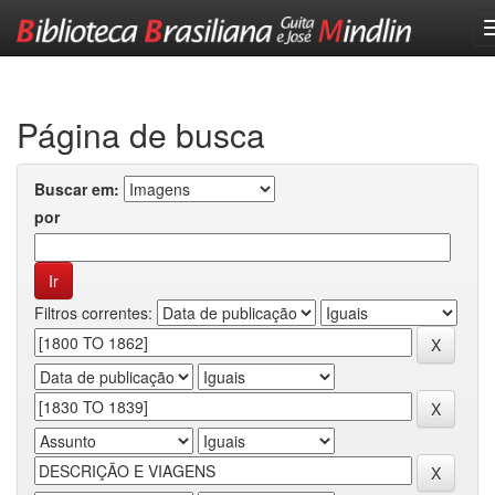
Skip
navigation
Página de busca
Buscar em:
por
Filtros correntes: