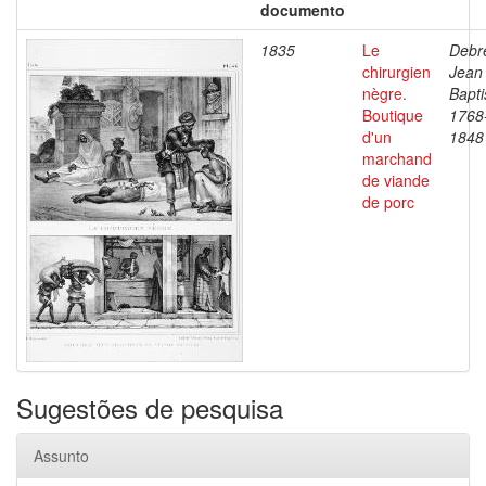
documento
1835
Le
Debre
chirurgien
Jean
nègre.
Bapti
Boutique
1768
d'un
1848
marchand
de viande
de porc
Sugestões de pesquisa
Assunto