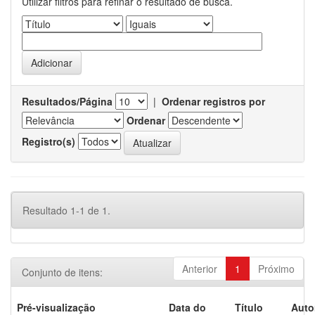
Utilizar filtros para refinar o resultado de busca.
Resultados/Página
|
Ordenar registros por
Ordenar
Registro(s)
Resultado 1-1 de 1.
Anterior
1
Próximo
Conjunto de itens:
Pré-visualização
Data do
Título
Auto