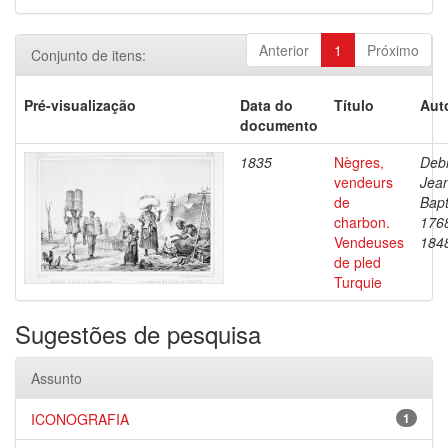
Anterior
1
Próximo
Conjunto de itens:
Pré-visualização
Data do
Título
Aut
documento
1835
Nègres,
Debr
vendeurs
Jea
de
Bapt
charbon.
176
Vendeuses
184
de pled
Turquie
Sugestões de pesquisa
Assunto
ICONOGRAFIA
1