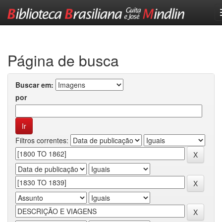
Skip
navigation
Página de busca
Buscar em:
por
Filtros correntes: