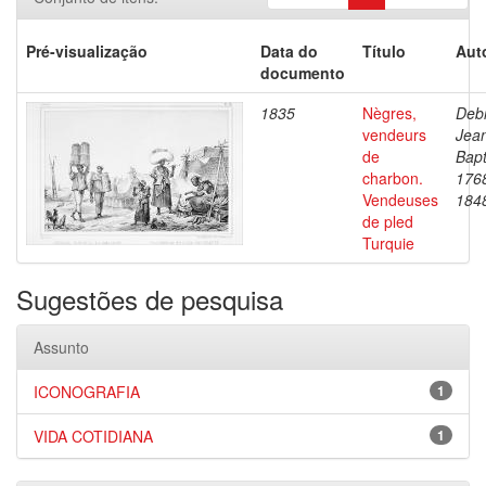
Pré-visualização
Data do
Título
Aut
documento
1835
Nègres,
Debr
vendeurs
Jea
de
Bapt
charbon.
176
Vendeuses
184
de pled
Turquie
Sugestões de pesquisa
Assunto
ICONOGRAFIA
1
VIDA COTIDIANA
1