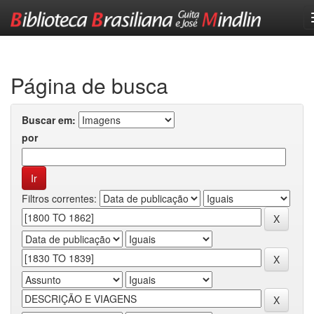
Skip
navigation
Página de busca
Buscar em:
por
Filtros correntes: