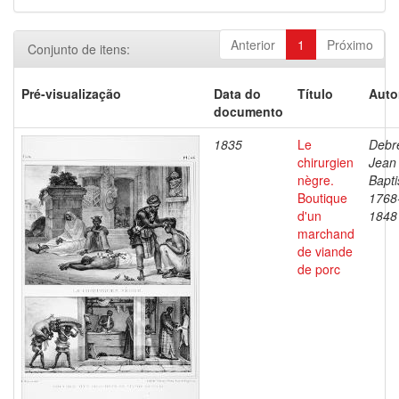
Anterior
1
Próximo
Conjunto de itens:
Pré-visualização
Data do
Título
Auto
documento
1835
Le
Debre
chirurgien
Jean
nègre.
Bapti
Boutique
1768
d'un
1848
marchand
de viande
de porc