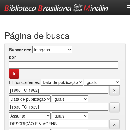
Skip
navigation
Página de busca
Buscar em:
por
Filtros correntes: