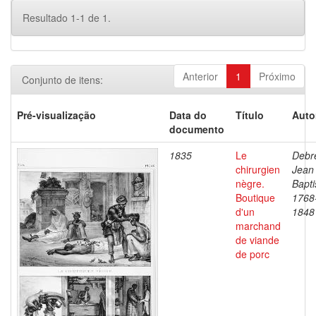
Resultado 1-1 de 1.
Anterior
1
Próximo
Conjunto de itens:
Pré-visualização
Data do
Título
Auto
documento
1835
Le
Debre
chirurgien
Jean
nègre.
Bapti
Boutique
1768
d'un
1848
marchand
de viande
de porc