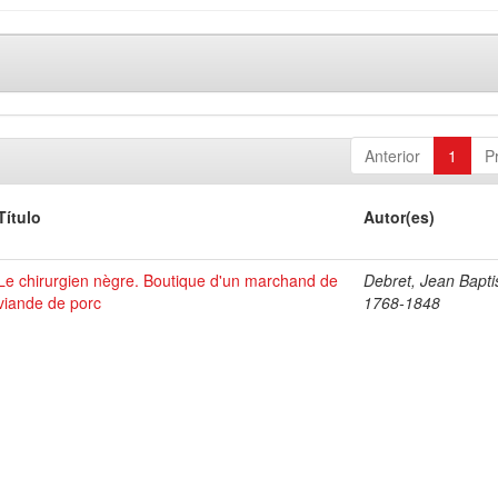
Anterior
1
P
Título
Autor(es)
Le chirurgien nègre. Boutique d'un marchand de
Debret, Jean Bapti
viande de porc
1768-1848