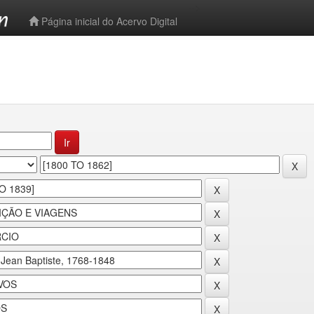
-->
Página inicial do Acervo Digital