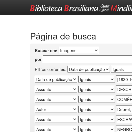
Skip
navigation
Página de busca
Buscar em:
por
Filtros correntes: