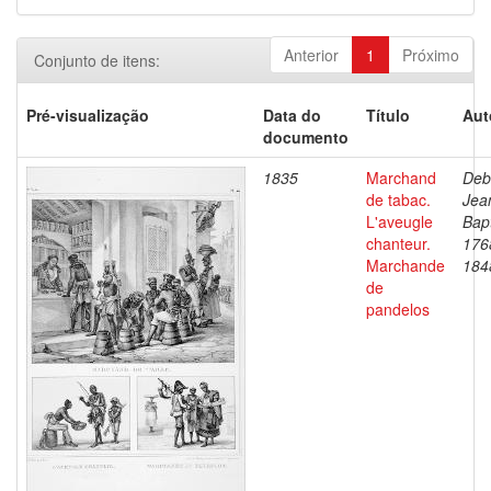
Anterior
1
Próximo
Conjunto de itens:
Pré-visualização
Data do
Título
Aut
documento
1835
Marchand
Deb
de tabac.
Jea
L'aveugle
Bapt
chanteur.
176
Marchande
184
de
pandelos