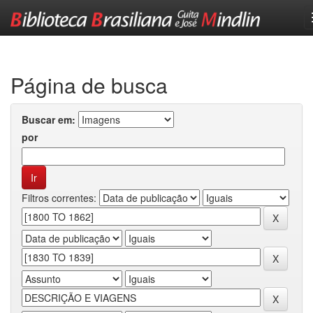
Skip
navigation
Página de busca
Buscar em:
por
Filtros correntes: