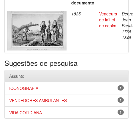
documento
1835
Vendeurs
Debre
de lait et
Jean
de capim
Baptis
1768-
1848
Sugestões de pesquisa
Assunto
ICONOGRAFIA
1
VENDEDORES AMBULANTES
1
VIDA COTIDIANA
1