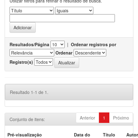
Utilizar filtros para refinar o resultado de busca.
Resultados/Página
|
Ordenar registros por
Ordenar
Registro(s)
Resultado 1-1 de 1.
Anterior
1
Próximo
Conjunto de itens:
Pré-visualização
Data do
Título
Autor