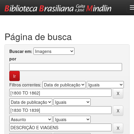
Skip
navigation
Página de busca
Buscar em:
por
Filtros correntes: