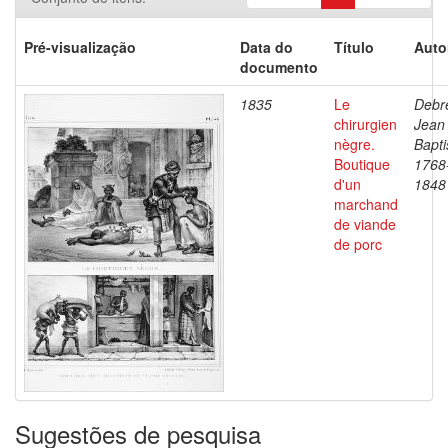
Pré-visualização
Data do
Título
Auto
documento
1835
Le
Debre
chirurgien
Jean
nègre.
Bapti
Boutique
1768
d'un
1848
marchand
de viande
de porc
Sugestões de pesquisa