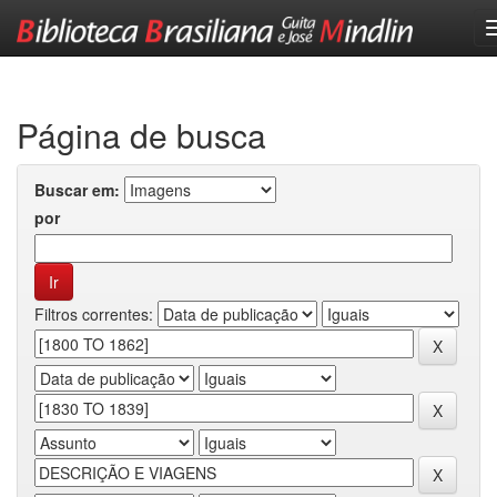
Skip
navigation
Página de busca
Buscar em:
por
Filtros correntes: