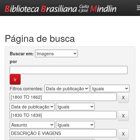
Skip
navigation
Página de busca
Buscar em:
por
Filtros correntes: