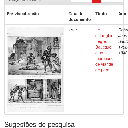
Pré-visualização
Data do
Título
Auto
documento
1835
Le
Debre
chirurgien
Jean
nègre.
Bapti
Boutique
1768
d'un
1848
marchand
de viande
de porc
Sugestões de pesquisa