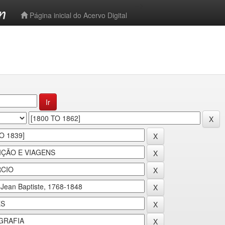
-->
Página inicial do Acervo Digital