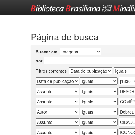
Skip
navigation
Página de busca
Buscar em:
por
Filtros correntes: