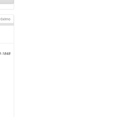
róximo
8-1848