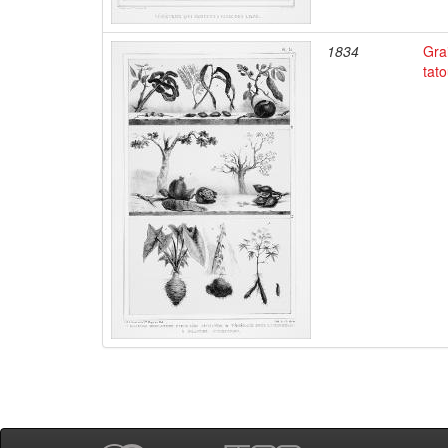
1834
Gra
tato