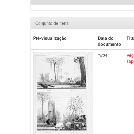
Conjunto de itens:
Pré-visualização
Data do
Tít
documento
1834
Végé
sap