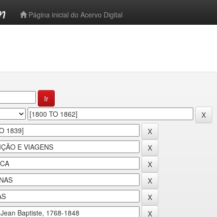
-->
Página inicial do Acervo Digital