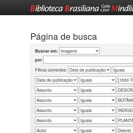
Skip
navigation
Página de busca
Buscar em:
por
Filtros correntes: