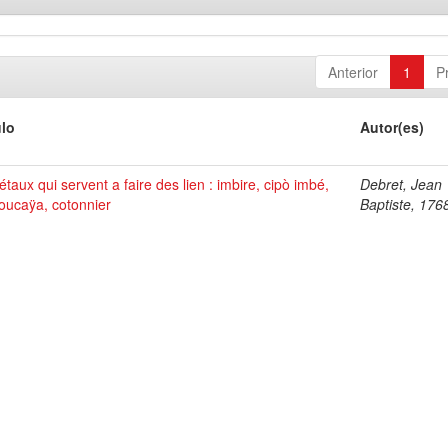
Anterior
1
P
ulo
Autor(es)
taux qui servent a faire des lien : imbire, cipò imbé,
Debret, Jean
oucaÿa, cotonnier
Baptiste, 176