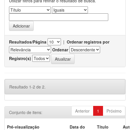
Utilizar filtros para refinar o resultado de busca.
Resultados/Página
|
Ordenar registros por
Ordenar
Registro(s)
Resultado 1-2 de 2.
Anterior
1
Próximo
Conjunto de itens:
Pré-visualização
Data do
Título
Aut