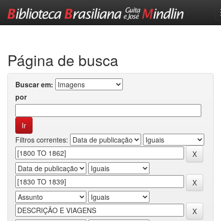
Skip
navigation
Página de busca
Buscar em:
por
Filtros correntes: