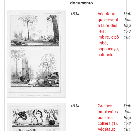
documento
1834
Végétaux
Deb
qui servent
Jea
a faire des
Bapt
lien :
176
imbire, cipò
184
imbé,
sapoucaÿa,
cotonnier
1834
Graines
Deb
employées
Jea
pour les
Bapt
colliers (1).
176
Végétaux
184