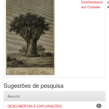
Drachenbaum
(
auf Orotawa
A
Sugestões de pesquisa
Assunto
DESCOBERTAS E EXPLORAÇÕES
1