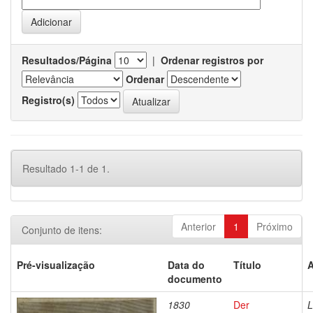
Resultados/Página
|
Ordenar registros por
Ordenar
Registro(s)
Resultado 1-1 de 1.
Anterior
1
Próximo
Conjunto de itens:
Pré-visualização
Data do
Título
A
documento
1830
Der
L