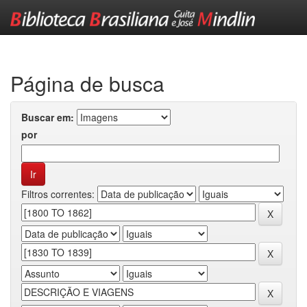
Skip
navigation
Página de busca
Buscar em:
por
Filtros correntes: