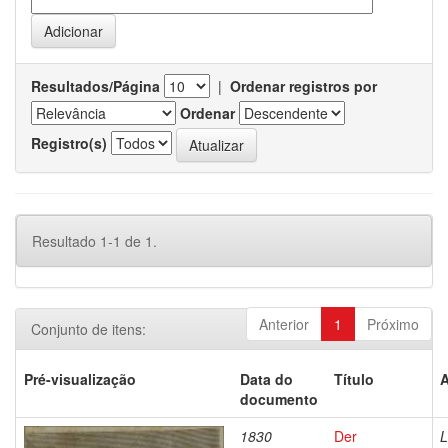
Resultados/Página
|
Ordenar registros por
Ordenar
Registro(s)
Resultado 1-1 de 1.
Anterior
1
Próximo
Conjunto de itens:
Pré-visualização
Data do
Título
A
documento
1830
Der
L