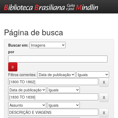
Skip
navigation
Página de busca
Buscar em:
por
Filtros correntes: