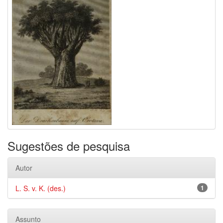
Sugestões de pesquisa
Autor
L. S. v. K. (des.)
1
Assunto