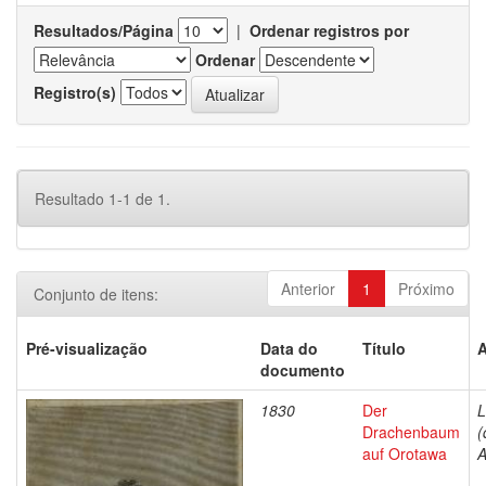
Resultados/Página
|
Ordenar registros por
Ordenar
Registro(s)
Resultado 1-1 de 1.
Anterior
1
Próximo
Conjunto de itens:
Pré-visualização
Data do
Título
A
documento
1830
Der
L
Drachenbaum
(
auf Orotawa
A