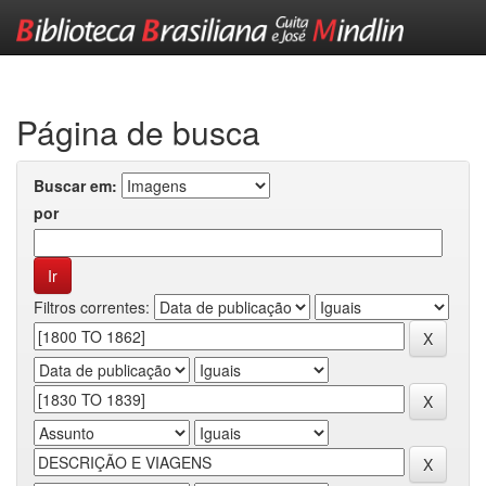
Skip
navigation
Página de busca
Buscar em:
por
Filtros correntes: