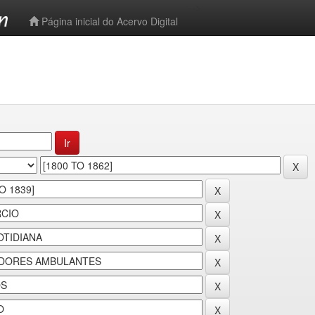
-->
Página inicial do Acervo Digital