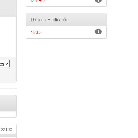
MILHO
1
Data de Publicação
1835
1
róximo