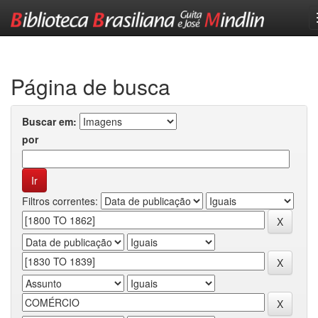
Skip
navigation
Página de busca
Buscar em:
por
Filtros correntes: