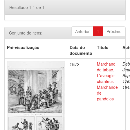
Resultado 1-1 de 1.
Anterior
1
Próximo
Conjunto de itens:
Pré-visualização
Data do
Título
Aut
documento
1835
Marchand
Deb
de tabac.
Jea
L'aveugle
Bapt
chanteur.
176
Marchande
184
de
pandelos