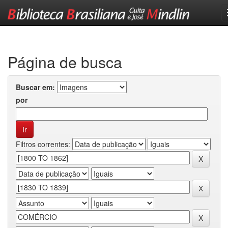
Skip
navigation
Página de busca
Buscar em:
por
Filtros correntes: