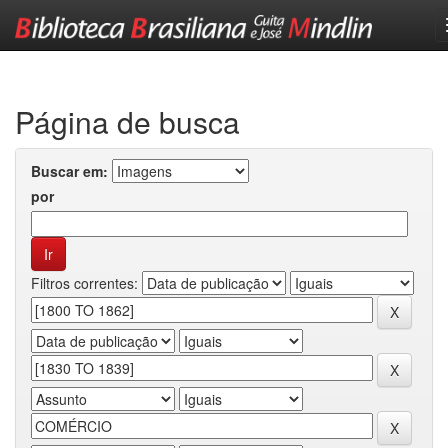
Skip
navigation
Página de busca
Buscar em:
por
Filtros correntes: