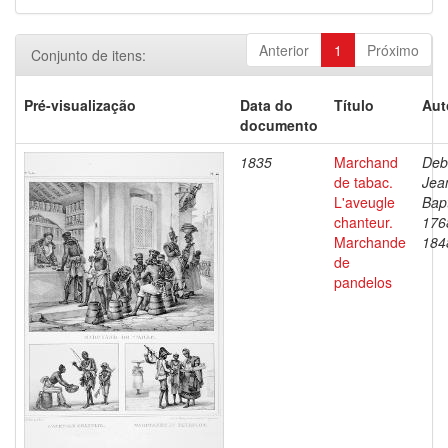
Anterior
1
Próximo
Conjunto de itens:
Pré-visualização
Data do
Título
Aut
documento
1835
Marchand
Deb
de tabac.
Jea
L'aveugle
Bapt
chanteur.
176
Marchande
184
de
pandelos