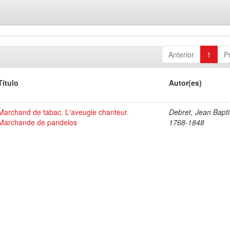
Anterior
1
P
Título
Autor(es)
Marchand de tabac. L'aveugle chanteur.
Debret, Jean Bapti
Marchande de pandelos
1768-1848