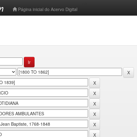
-->
Página inicial do Acervo Digital