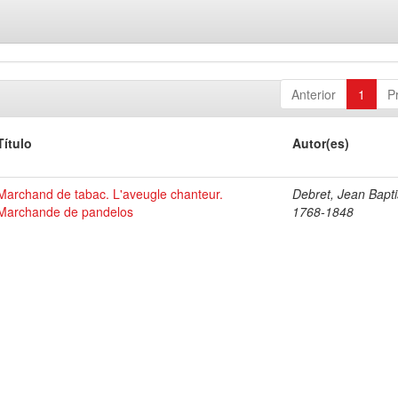
Anterior
1
P
Título
Autor(es)
Marchand de tabac. L'aveugle chanteur.
Debret, Jean Bapti
Marchande de pandelos
1768-1848