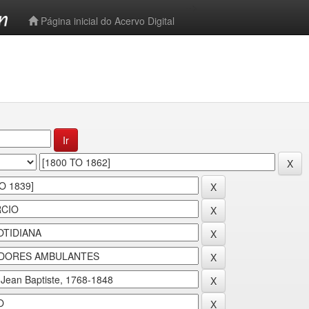
-->
Página inicial do Acervo Digital