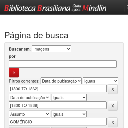
Skip
navigation
Página de busca
Buscar em:
por
Filtros correntes: