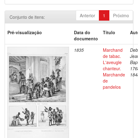
Anterior
1
Próximo
Conjunto de itens:
Pré-visualização
Data do
Título
Aut
documento
1835
Marchand
Deb
de tabac.
Jea
L'aveugle
Bapt
chanteur.
176
Marchande
184
de
pandelos