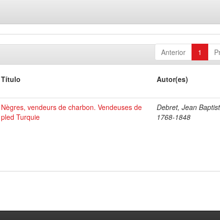
Anterior
1
P
Título
Autor(es)
Nègres, vendeurs de charbon. Vendeuses de
Debret, Jean Baptist
pled Turquie
1768-1848