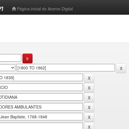
-->
Página inicial do Acervo Digital