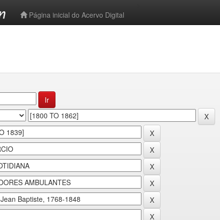
-->
Página inicial do Acervo Digital