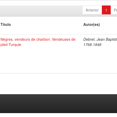
Anterior
1
P
Título
Autor(es)
Nègres, vendeurs de charbon. Vendeuses de
Debret, Jean Baptist
pled Turquie
1768-1848