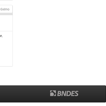
róximo
e,