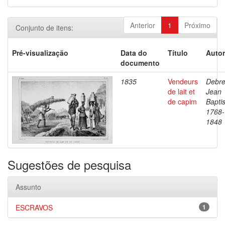
Anterior
1
Próximo
Conjunto de itens:
Pré-visualização
Data do
Título
Autor
documento
1835
Vendeurs
Debre
de lait et
Jean
de capim
Baptis
1768-
1848
Sugestões de pesquisa
Assunto
ESCRAVOS
1