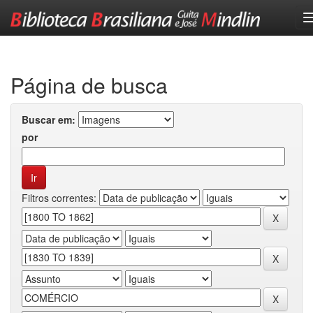
Skip
navigation
Página de busca
Buscar em:
por
Filtros correntes: