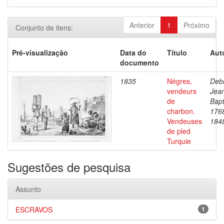
Anterior
1
Próximo
Conjunto de itens:
Pré-visualização
Data do
Título
Aut
documento
1835
Nègres,
Debr
vendeurs
Jea
de
Bapt
charbon.
176
Vendeuses
184
de pled
Turquie
Sugestões de pesquisa
Assunto
ESCRAVOS
1