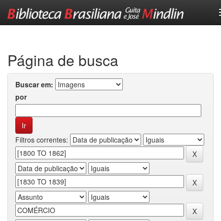
Skip
navigation
Página de busca
Buscar em:
por
Filtros correntes: