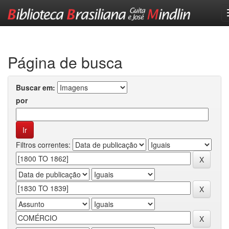
Skip
navigation
Página de busca
Buscar em:
por
Filtros correntes: