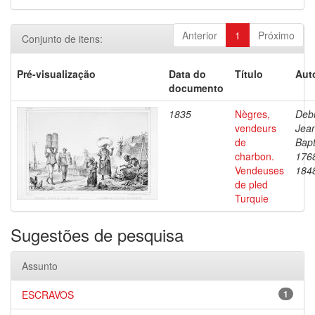
Anterior
1
Próximo
Conjunto de itens:
Pré-visualização
Data do
Título
Aut
documento
1835
Nègres,
Debr
vendeurs
Jea
de
Bapt
charbon.
176
Vendeuses
184
de pled
Turquie
Sugestões de pesquisa
Assunto
ESCRAVOS
1