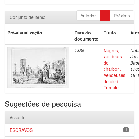
Anterior
1
Próximo
Conjunto de itens:
Pré-visualização
Data do
Título
Aut
documento
1835
Nègres,
Debr
vendeurs
Jea
de
Bapt
charbon.
176
Vendeuses
184
de pled
Turquie
Sugestões de pesquisa
Assunto
ESCRAVOS
1