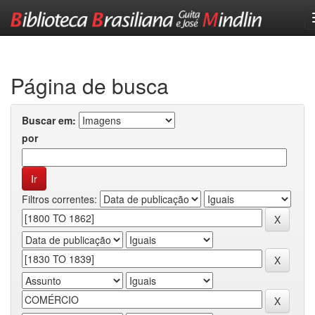
Skip
navigation
Página de busca
Buscar em:
por
Filtros correntes: