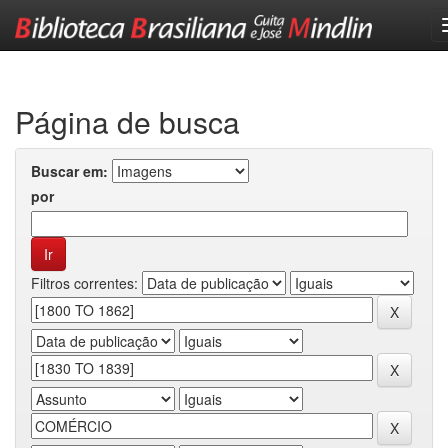
Skip
navigation
Página de busca
Buscar em:
por
Filtros correntes: