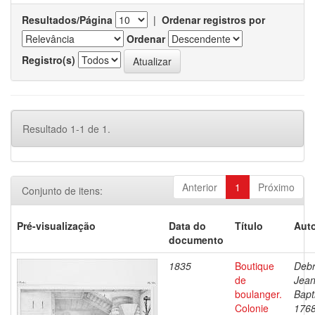
Resultados/Página
|
Ordenar registros por
Ordenar
Registro(s)
Resultado 1-1 de 1.
Anterior
1
Próximo
Conjunto de itens:
Pré-visualização
Data do
Título
Auto
documento
1835
Boutique
Debr
de
Jea
boulanger.
Bapt
Colonie
1768