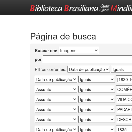
Skip
navigation
Página de busca
Buscar em:
por
Filtros correntes: