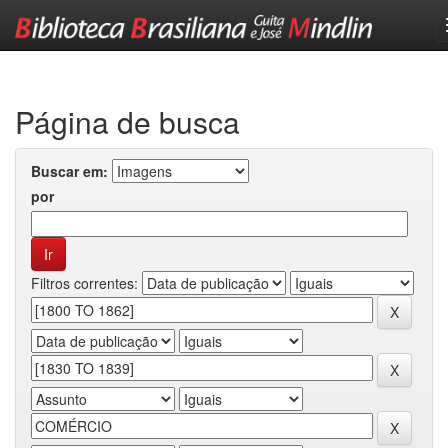
Skip
navigation
Página de busca
Buscar em:
por
Filtros correntes: