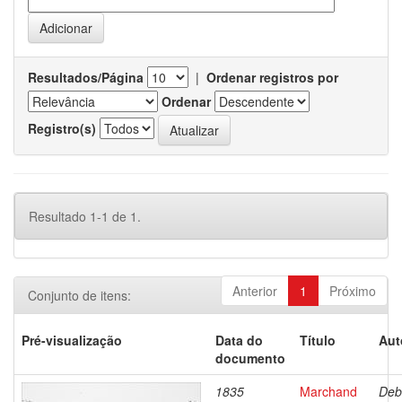
Resultados/Página
|
Ordenar registros por
Ordenar
Registro(s)
Resultado 1-1 de 1.
Anterior
1
Próximo
Conjunto de itens:
Pré-visualização
Data do
Título
Aut
documento
1835
Marchand
Deb