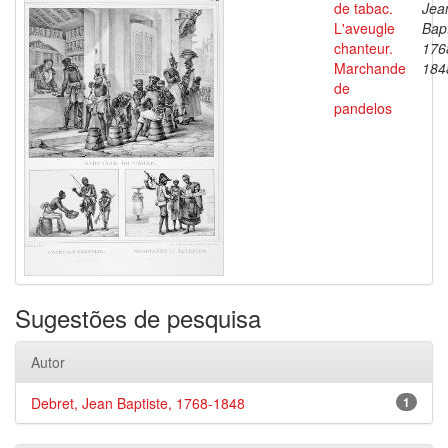
de tabac.
Jea
L'aveugle
Bapt
chanteur.
176
Marchande
184
de
pandelos
Sugestões de pesquisa
Autor
Debret, Jean Baptiste, 1768-1848
1