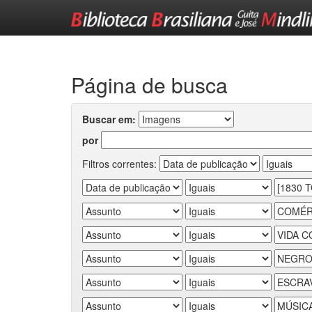
Skip
navigation
Página de busca
Buscar em:
por
Filtros correntes: