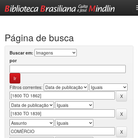
Skip
navigation
Página de busca
Buscar em:
por
Filtros correntes: