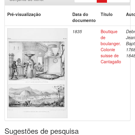
Pré-visualização
Data do
Título
Auto
documento
1835
Boutique
Debr
de
Jea
boulanger.
Bapt
Colonie
1768
suisse de
184
Cantagallo
Sugestões de pesquisa