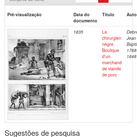
Pré-visualização
Data do
Título
Auto
documento
1835
Le
Debre
chirurgien
Jean
nègre.
Bapti
Boutique
1768
d'un
1848
marchand
de viande
de porc
Sugestões de pesquisa