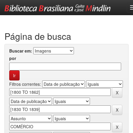
Skip
navigation
Página de busca
Buscar em:
por
Filtros correntes: