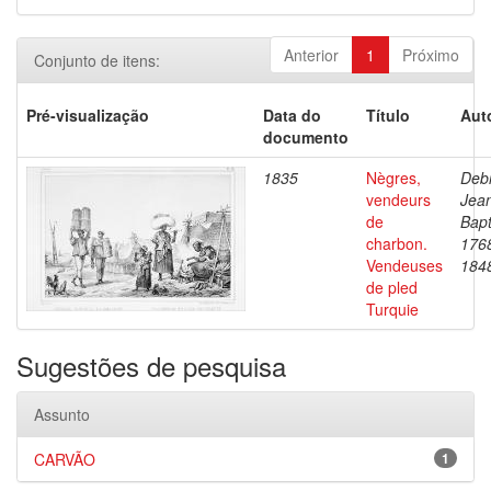
Anterior
1
Próximo
Conjunto de itens:
Pré-visualização
Data do
Título
Aut
documento
1835
Nègres,
Debr
vendeurs
Jea
de
Bapt
charbon.
176
Vendeuses
184
de pled
Turquie
Sugestões de pesquisa
Assunto
CARVÃO
1