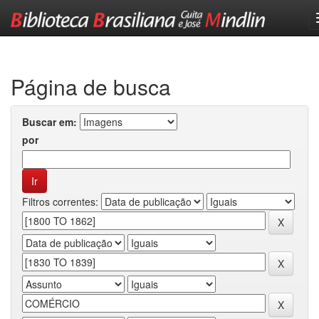
Skip
navigation
Página de busca
Buscar em:
por
Filtros correntes: